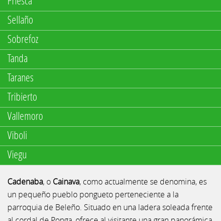
Priesca
Sellaño
Sobrefoz
Tanda
Taranes
Tribierto
Vallemoro
Viboli
Viegu
Cadenaba
, o
Cainava
, como actualmente se denomina, es
un pequeño pueblo pongueto perteneciente a la
parroquia de Beleño. Situado en una ladera soleada frente
al cordal de Ponga, ofrece al visitante una gran panorámica