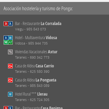
Asociación hostelería y turismo de Ponga:
Bar - Restaurante
La Corralada
Viegu - 985 843 073
Hotel - Multiaventura
Vidosa
Vidosa - 985 944 735
Viviendas Vacacionales
Axtur
Taranes - 690 342 773
Casa de Aldea
Casa Carrio
Taranes - 625 580 390
Casa de Aldea
La Pongueta
Taranes - 985 843 089
Hotel Rural ***
Llerau
Taranes - 625 724 305
Bar - Restaurante
Casa Benigna